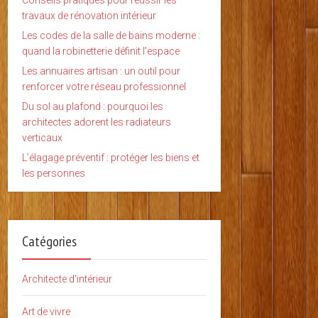
Conseils pratiques pour réussir les
travaux de rénovation intérieur
Les codes de la salle de bains moderne :
quand la robinetterie définit l’espace
Les annuaires artisan : un outil pour
renforcer votre réseau professionnel
Du sol au plafond : pourquoi les
architectes adorent les radiateurs
verticaux
L’élagage préventif : protéger les biens et
les personnes
Catégories
Architecte d'intérieur
Art de vivre