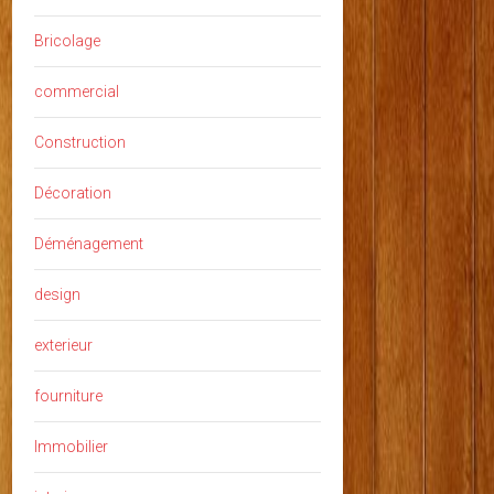
Bricolage
commercial
Construction
Décoration
Déménagement
design
exterieur
fourniture
Immobilier