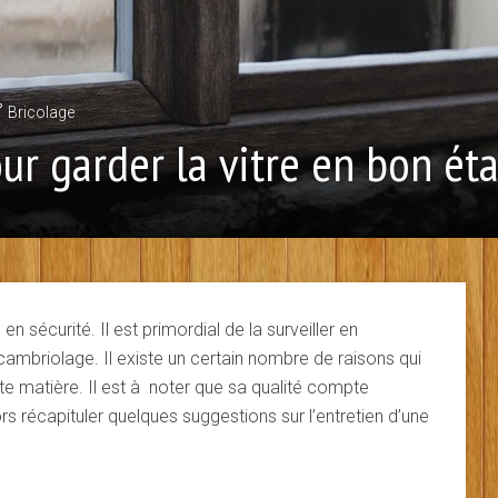
Bricolage
ur garder la vitre en bon éta
en sécurité. Il est primordial de la surveiller en
ambriolage. Il existe un certain nombre de raisons qui
te matière. Il est à noter que sa qualité compte
lors récapituler quelques suggestions sur l’entretien d’une