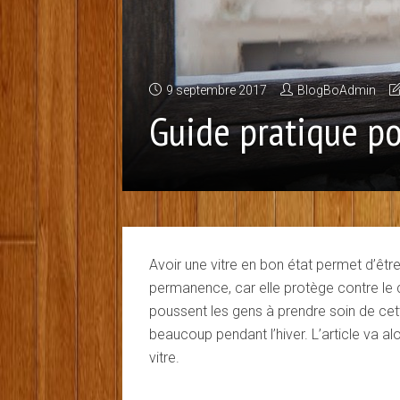
9 septembre 2017
BlogBoAdmin
Guide pratique po
Avoir une vitre en bon état permet d’être 
permanence, car elle protège contre le c
poussent les gens à prendre soin de cet
beaucoup pendant l’hiver.
L’article va a
vitre.